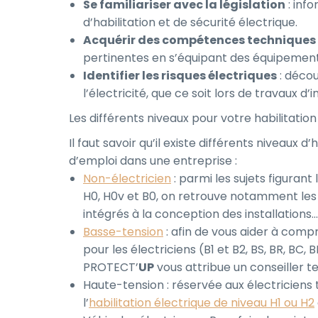
Se familiariser avec la législation
: inf
d’habilitation et de sécurité électrique.
Acquérir des compétences techniques
pertinentes en s’équipant des équipements
Identifier les risques électriques
: déco
l’électricité, que ce soit lors de travaux 
Les différents niveaux pour votre habilitatio
Il faut savoir qu’il existe différents niveaux 
d’emploi dans une entreprise :
Non-électricien
: parmi les sujets figurant
H0, H0v et B0, on retrouve notamment les
intégrés à la conception des installations…
Basse-tension
: afin de vous aider à compr
pour les électriciens (B1 et B2, BS, BR, BC,
PROTECT’
UP
vous attribue un conseiller t
Haute-tension : réservée aux électriciens 
l’
habilitation électrique de niveau H1 ou H2