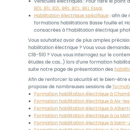
Véhicules électriques : Pour faire le point au
B0L, B1L, B2L, BRL, BCL, BEL Essai
.
Habilitation électrique spécifique
: afin de
formations habilitations Basse fouille et Ha
consacrées à l’habilitation électrique pho
Vous souhaitez avoir de plus amples précisi
habilitation électrique ? Vous vous demand
C18-510 ? Vous vous interrogez sur le contenu
études de cas…) lors d’une formation habilit
suite notre page de présentation des
habilit
Afin de renforcer la sécurité et le bien-êtr
propose de nombreuses sessions de
formati
Formation habilitation électrique à Cham
Formation habilitation électrique à Aix-le
Formation habilitation électrique à Albertv
Formation habilitation électrique à La Mo
Formation habilitation électrique à Sain