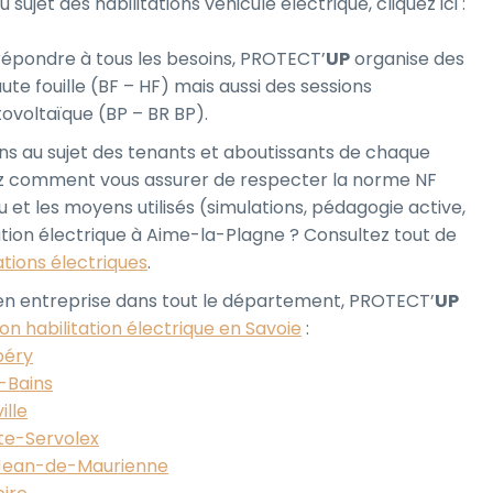
 sujet des habilitations véhicule électrique, cliquez ici :
 répondre à tous les besoins, PROTECT’
UP
organise des
ute fouille (BF – HF) mais aussi des sessions
tovoltaïque (BP – BR BP).
ons au sujet des tenants et aboutissants de chaque
ez comment vous assurer de respecter la norme NF
 et les moyens utilisés (simulations, pédagogie active,
ation électrique à Aime-la-Plagne ? Consultez tout de
ations électriques
.
e en entreprise dans tout le département, PROTECT’
UP
on habilitation électrique en Savoie
:
béry
s-Bains
ille
tte-Servolex
t-Jean-de-Maurienne