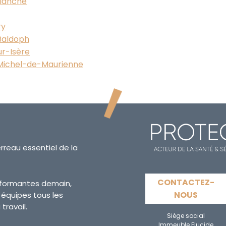
blanche
ry
-Baldoph
ur-Isère
t-Michel-de-Maurienne
erreau essentiel de la
CONTACTEZ-
erformantes demain,
NOUS
s équipes tous les
travail.
Siège social
Immeuble Elucide