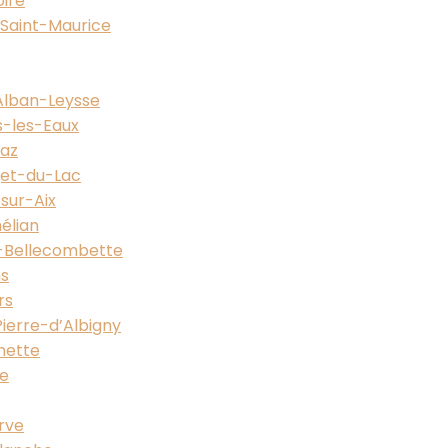
oire
-Saint-Maurice
-Alban-Leysse
es-les-Eaux
raz
rget-du-Lac
-sur-Aix
élian
b-Bellecombette
ns
rs
Pierre-d’Albigny
chette
ne
erve