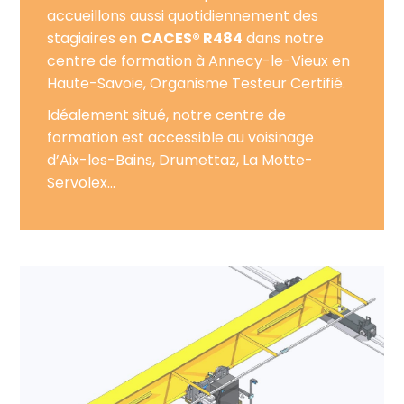
accueillons aussi quotidiennement des
stagiaires en
CACES® R484
dans notre
centre de formation à Annecy-le-Vieux en
Haute-Savoie, Organisme Testeur Certifié.
Idéalement situé, notre centre de
formation est accessible au voisinage
d’Aix-les-Bains, Drumettaz, La Motte-
Servolex…