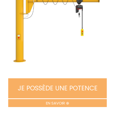
JE POSSÈDE UNE POTENCE
EN SAVOIR ⊕