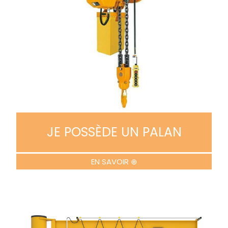
JE POSSÈDE UN PALAN
EN SAVOIR ⊕