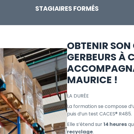
STAGIAIRES FORMÉS
OBTENIR SON
GERBEURS À 
ACCOMPAGNA
MAURICE !
LA DURÉE
La formation se compose d’u
puis d’un test CACES® R485.
Elle s’étend sur
14 heures
qu
recyclage
.