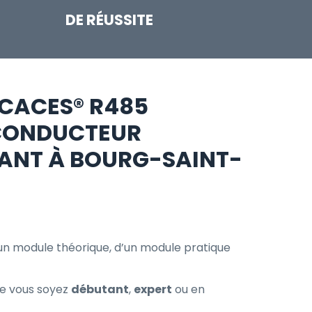
DE RÉUSSITE
 CACES® R485
CONDUCTEUR
NT À BOURG-SAINT-
n module théorique, d’un module pratique
e vous soyez
débutant
,
expert
ou en