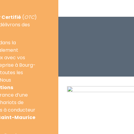
Certifié
(
OTC
)
délivrons des
dans la
également
ux avec vos
eprise à Bourg-
 toutes les
 Nous
tions
vrance d’une
hariots de
s à conducteur
aint-Maurice