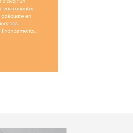
e d’avoir un
r vous orienter
us adéquate en
iers des
es financements…