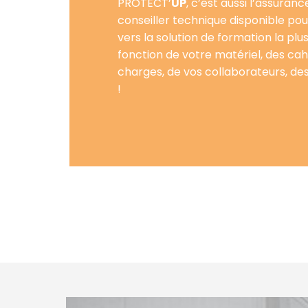
PROTECT’
UP
, c’est aussi l’assuranc
conseiller technique disponible pou
vers la solution de formation la pl
fonction de votre matériel, des cah
charges, de vos collaborateurs, d
!