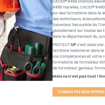
CACES® R489 chariots éléva
R486 nacelles, CACES® R490
sur des formations dans le d
des extincteurs, évacuations
Sauveteur Secouriste du Trav
globalement sur toutes les 
dans le département du Jur
PROTECT’
UP
c’est aussi une
territoire national et dans
vos compétences et votre r
formations de formateur SS
de formateur gerbeur, forma
Mais ce n’est pas tout ! En
CONSULTEZ NOS OFFRES