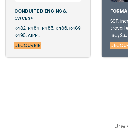
CONDUITE D'ENGINS &
FORMA
CACES®
SST, inc
R482, R484, R485, R486, R489,
travail
R490, AIPR…
IBC/2S…
DÉCOUVRIR
DÉCOUV
Une 