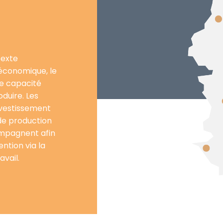
texte
 économique, le
le capacité
duire. Les
nvestissement
de production
mpagnent afin
ntion via la
avail.