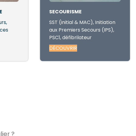
E
SECOURISME
rs,
SST (initial & MAC), Initiation
ices
aux Premiers Secours (IPS),
PSC1, défibrilateur
DÉCOUVRIR
ier ?