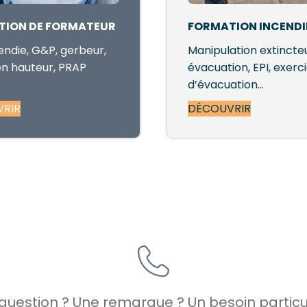
TION DE FORMATEUR
FORMATION INCENDI
endie, G&P, gerbeur,
Manipulation extincteu
 en hauteur, PRAP
évacuation, EPI, exerc
d’évacuation…
RIR
DÉCOUVRIR
question ? Une remarque ? Un besoin particul