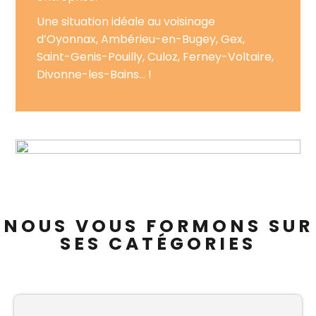
Une situation idéale au voisinage
d’Oyonnax, Ambérieu-en-Bugey, Gex,
Saint-Genis-Pouilly, Culoz, Ferney-Voltaire,
Divonne-les-Bains… !
NOUS VOUS FORMONS SUR
SES CATÉGORIES