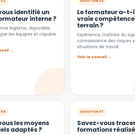
 02
QUESTION 03
ous identifié un
Le formateur a-t-i
formateur interne ?
vraie compétence
terrain ?
ne légitime, disponible,
par les équipes et capable
Expérience, maîtrise du suje
connaissance des risques e
situations de travail.
nseil →
Voir le conseil →
 06
QUESTION 07
ous les moyens
Savez-vous tracer
els adaptés ?
formations réalisé