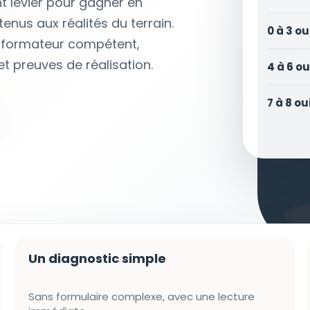
nt levier pour gagner en
enus aux réalités du terrain.
0 à 3 ou
é : formateur compétent,
 preuves de réalisation.
4 à 6 ou
7 à 8 ou
Un diagnostic simple
Sans formulaire complexe, avec une lecture