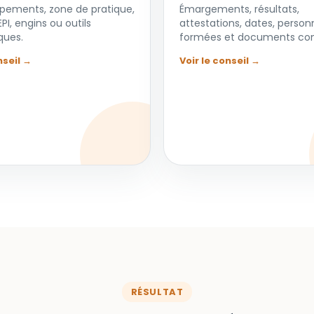
uipements, zone de pratique,
Émargements, résultats,
EPI, engins ou outils
attestations, dates, person
ques.
formées et documents con
nseil →
Voir le conseil →
RÉSULTAT