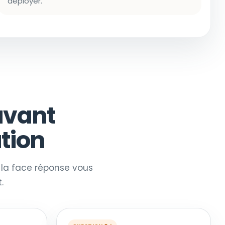
déployer.
avant
tion
, la face réponse vous
.