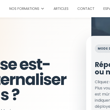
NOS FORMATIONS
ARTICLES
CONTACT
ESP
MODE 
se est-
Rép
ou 
ternaliser
Cliquez 
s ?
Plus vou
est mûr.
indique
déploye