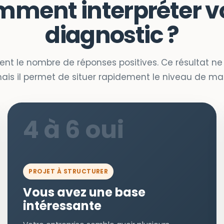
ment interpréter v
diagnostic ?
t le nombre de réponses positives. Ce résultat n
is il permet de situer rapidement le niveau de matu
4 à 6 oui
PROJET À STRUCTURER
Vous avez une base
intéressante