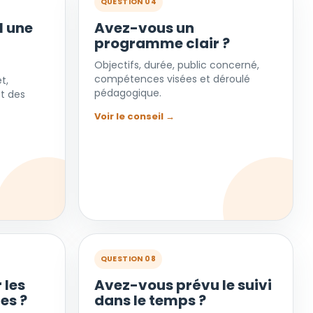
QUESTION 04
l une
Avez-vous un
programme clair ?
Objectifs, durée, public concerné,
compétences visées et déroulé
t,
pédagogique.
t des
Voir le conseil →
QUESTION 08
 les
Avez-vous prévu le suivi
es ?
dans le temps ?