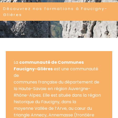
Découvrez nos formations à Faucigny-
Glières
La
communauté de Communes
Faucigny-Glières
est une communauté
de
communes française du département de
la Haute-Savoie en région Auvergne-
Rhône-Alpes. Elle est située dans la région
historique du Faucigny, dans la
moyenne Vallée de l’Arve, au cœur du
triangle Annecy, Annemasse (frontière