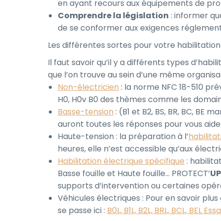
en ayant recours aux équipements de prote
Comprendre la législation
: informer qu
de se conformer aux exigences réglement
Les différentes sortes pour votre habilitati
Il faut savoir qu’il y a différents types d’ha
que l’on trouve au sein d’une même organisat
Non-électricien
: la norme NFC 18-510 prév
H0, H0v B0 des thèmes comme les domaines
Basse-tension
: (B1 et B2, BS, BR, BC, BE 
auront toutes les réponses pour vous aider
Haute-tension : la préparation à l’
habilita
heures, elle n’est accessible qu’aux électri
Habilitation électrique spécifique
: habilit
Basse fouille et Haute fouille… PROTECT’
UP
supports d’intervention ou certaines op
Véhicules électriques : Pour en savoir plus
se passe ici :
B0L, B1L, B2L, BRL, BCL, BEL Essa