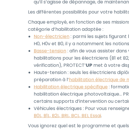
qu’il s’agisse de dépannage, de maintenanc
Les différentes possibilités pour votre habilit
Chaque employé, en fonction de ses missions 
catégorie d’habilitation adaptée :
Non-électricien
: parmi les sujets figurant
H0, H0v et B0, il y a notamment les notion
Basse-tension
: afin de vous assister dans
habilitations pour les électriciens (B1 et 
vérification), PROTECT’
UP
met à votre disp
Haute-tension : seuls les électriciens diplô
préparation à l’
habilitation électrique de 
Habilitation électrique spécifique
: formatio
habilitation électrique photovoltaïque… 
certains supports d’intervention ou cert
Véhicules électriques : Pour vous renseigner 
B0L, B1L, B2L, BRL, BCL, BEL Essai
.
Vous ignorez quel est le programme et quels