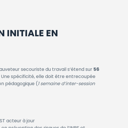
 INITIALE EN
uveteur secouriste du travail s’étend sur
56
. Une spécificité, elle doit être entrecoupée
ion pédagogique (
1 semaine d’inter-session
SST acteur à jour
 en prévention des risques de l’INRS et