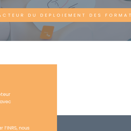
ACTEUR DU DEPLOIEMENT DES FORMA
eteur
 avec
 l’INRS, nous