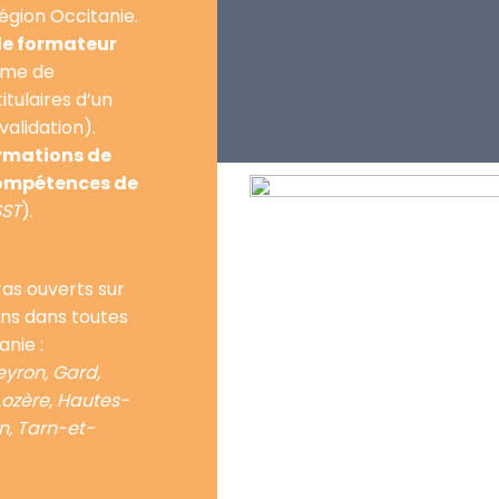
égion Occitanie.
de formateur
orme de
tulaires d’un
validation).
rmations de
compétences de
SST
).
ras ouverts sur
ns dans toutes
anie :
eyron, Gard,
Lozère, Hautes-
n, Tarn-et-