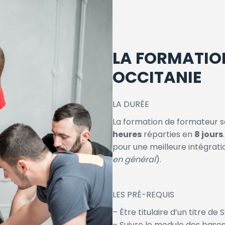
LA FORMATION
OCCITANIE
LA DURÉE
La formation de formateur sa
heures
réparties en
8 jours
pour une meilleure intégrat
en général
).
LES PRÉ-REQUIS
– Être titulaire d’un titre de 
– Suivre le module des bases