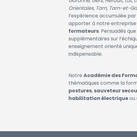
Garonne, Gers, Hérault, Lot,
Orientales, Tarn, Tarn-et-G
l’expérience accumulée par 
apporter à notre entreprise
formateurs
. Persuadés que
supplémentaires sur l’échiqu
enseignement orienté unique
indispensable.
Notre
Académie des Form
thématiques comme la form
postures
,
sauveteur secour
habilitation électrique
ou