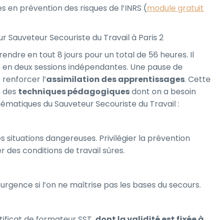
s en prévention des risques de l’INRS (
module gratuit
 Sauveteur Secouriste du Travail à Paris 2
endre en tout 8 jours pour un total de 56 heures. Il
tue en deux sessions indépendantes. Une pause de
 renforcer l’
assimilation des apprentissages
. Cette
n des
techniques pédagogiques
dont on a besoin
ématiques du Sauveteur Secouriste du Travail :
s situations dangereuses. Privilégier la prévention
r des conditions de travail sûres.
urgence si l’on ne maîtrise pas les bases du secours.
rtificat de formateur SST,
dont la validité est fixée à