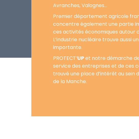
Avranches, Valognes…
Premier département agricole fran
concentre également une partie i
ces activités économiques autour d
L’industrie nucléaire trouve aussi u
importante.
PROTECT’
UP
et notre démarche de
service des entreprises et de ces c
trouvé une place d’intérêt au sein
de la Manche.