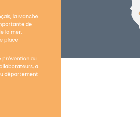
çais, la Manche
mportante de
e la mer.
ne place
 prévention au
ollaborateurs, a
 du département