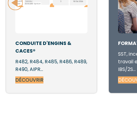
CONDUITE D'ENGINS &
FORMA
CACES®
SST, inc
R482, R484, R485, R486, R489,
travail
R490, AIPR…
IBS/2S…
DÉCOUVRIR
DÉCOUV