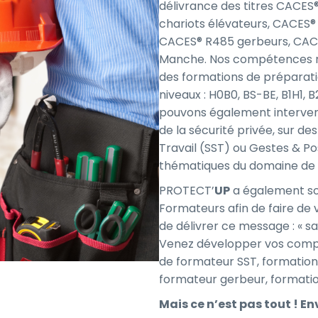
délivrance des titres CACES
chariots élévateurs, CACES®
CACES® R485 gerbeurs, CAC
Manche. Nos compétences n
des formations de préparation
niveaux : H0B0, BS-BE, B1H1, 
pouvons également interveni
de la sécurité privée, sur d
Travail (SST) ou Gestes & Po
thématiques du domaine de 
PROTECT’
UP
a également so
Formateurs afin de faire de 
de délivrer ce message : « s
Venez développer vos comp
de formateur SST, formatio
formateur gerbeur, formatio
Mais ce n’est pas tout ! En