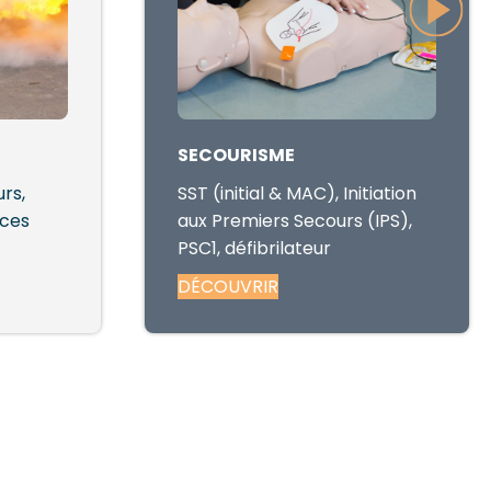
SECOURISME
rs,
SST (initial & MAC), Initiation
ices
aux Premiers Secours (IPS),
PSC1, défibrilateur
DÉCOUVRIR