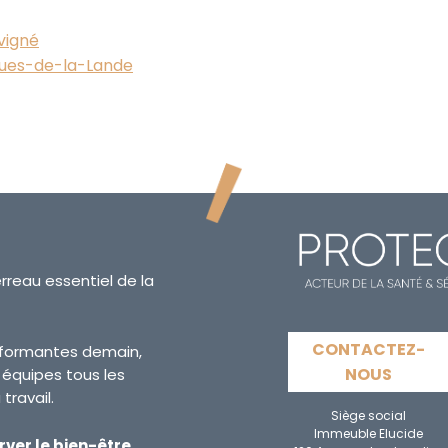
vigné
ques-de-la-Lande
erreau essentiel de la
CONTACTEZ-
erformantes demain,
NOUS
s équipes tous les
travail.
Siège social
Immeuble Elucide
rver le bien-être