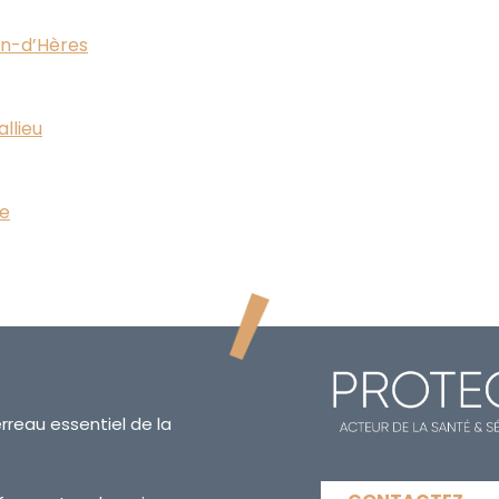
in-d’Hères
llieu
ne
erreau essentiel de la