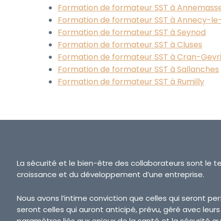
Formation de formateur SST à Annemass
Formation de formateur SST à Annecy-le
Formation de formateur SST à Seynod
Formation de formateur SST à Cluses
Formation de formateur SST à Cran-Gevr
Formation de formateur SST à Sallanches
Formation de formateur SST à Rumilly
La sécurité et le bien-être des collaborateurs sont le t
croissance et du développement d’une entreprise.
Nous avons l’intime conviction que celles qui seront p
seront celles qui auront anticipé, prévu, géré avec leur
paramètres liés aux enjeux de la santé et la sécurité au 