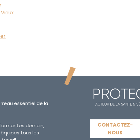
e
-Vieux
ier
erreau essentiel de la
CONTACTEZ-
erformantes demain,
NOUS
s équipes tous les
travail.